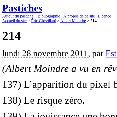
Pastiches
Autour du pastiche
Bibliographie
À propos de ce site
Licence
Accueil du site
>
Éric Chevillard
>
Albert Moindre
>
214
214
lundi 28 novembre 2011
, par
Est
(Albert Moindre a vu en rê
137) L’apparition du pixel 
138) Le risque zéro.
139) La jouissance une bonn