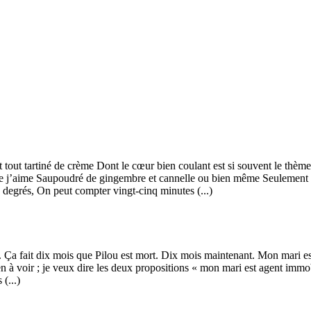
t tout tartiné de crème Dont le cœur bien coulant est si souvent le thè
ue j’aime Saupoudré de gingembre et cannelle ou bien même Seulement cr
 degrés, On peut compter vingt-cinq minutes (...)
int. Ça fait dix mois que Pilou est mort. Dix mois maintenant. Mon mari 
en à voir ; je veux dire les deux propositions « mon mari est agent immob
(...)