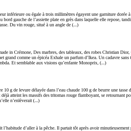
eur inférieure ou égale à trois millimètres égayent une garniture dorée 
du bord gauche de l’assiette plate en grès dans laquelle elle repose, tan
asse. Du vin rouge, situé à un angle de (...)
made in Crémone, Des marbres, des tableaux, des robes Christian Dior, 
et grand comme un épicéa Exhale un parfum d’Ikea. Un cadavre sans tê
bda. Et semblable aux visions qu’enfante Monoprix, (...)
 10 g de levure délayée dans l’eau chaude 100 g de beurre une tasse de l
 déjà atteint les massifs des tritomas rouge flamboyant, se retournant pou
’elle n’enlèverait (...)
’habitude d’aller à la pêche. Il partait tôt après avoir minutieusement pr