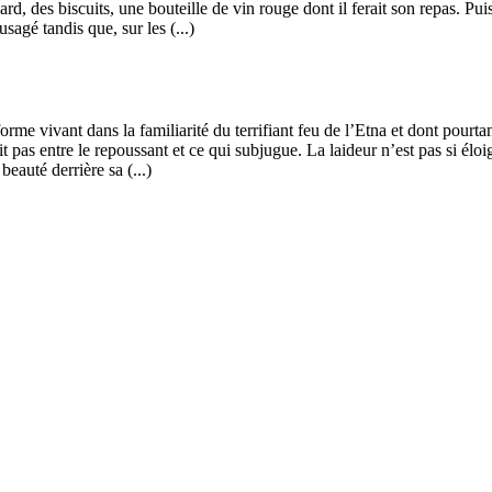
lard, des biscuits, une bouteille de vin rouge dont il ferait son repas. P
agé tandis que, sur les (...)
me vivant dans la familiarité du terrifiant feu de l’Etna et dont pourtan
t pas entre le repoussant et ce qui subjugue. La laideur n’est pas si élo
eauté derrière sa (...)