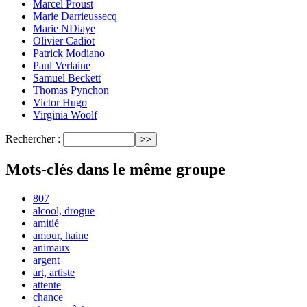
Marcel Proust
Marie Darrieussecq
Marie NDiaye
Olivier Cadiot
Patrick Modiano
Paul Verlaine
Samuel Beckett
Thomas Pynchon
Victor Hugo
Virginia Woolf
Rechercher :
Mots-clés dans le même groupe
807
alcool, drogue
amitié
amour, haine
animaux
argent
art, artiste
attente
chance