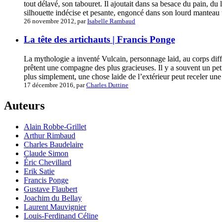
tout délavé, son tabouret. Il ajoutait dans sa besace du pain, du 
silhouette indécise et pesante, engoncé dans son lourd manteau us
26 novembre 2012, par
Isabelle Rambaud
La tête des artichauts | Francis Ponge
La mythologie a inventé Vulcain, personnage laid, au corps diffor
prêtent une compagne des plus gracieuses. Il y a souvent un peti
plus simplement, une chose laide de l’extérieur peut receler une b
17 décembre 2016, par
Charles Duttine
Auteurs
Alain Robbe-Grillet
Arthur Rimbaud
Charles Baudelaire
Claude Simon
Éric Chevillard
Erik Satie
Francis Ponge
Gustave Flaubert
Joachim du Bellay
Laurent Mauvignier
Louis-Ferdinand Céline