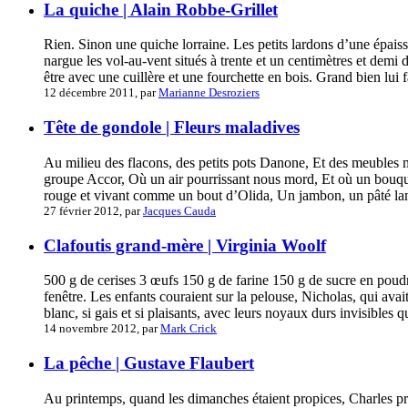
La quiche | Alain Robbe-Grillet
Rien. Sinon une quiche lorraine. Les petits lardons d’une épaiss
nargue les vol-au-vent situés à trente et un centimètres et demi 
être avec une cuillère et une fourchette en bois. Grand bien lui f
12 décembre 2011, par
Marianne Desroziers
Tête de gondole | Fleurs maladives
Au milieu des flacons, des petits pots Danone, Et des meubles 
groupe Accor, Où un air pourrissant nous mord, Et où un bouqu
rouge et vivant comme un bout d’Olida, Un jambon, un pâté lam
27 février 2012, par
Jacques Cauda
Clafoutis grand-mère | Virginia Woolf
500 g de cerises 3 œufs 150 g de farine 150 g de sucre en poudre
fenêtre. Les enfants couraient sur la pelouse, Nicholas, qui avait
blanc, si gais et si plaisants, avec leurs noyaux durs invisibles qu
14 novembre 2012, par
Mark Crick
La pêche | Gustave Flaubert
Au printemps, quand les dimanches étaient propices, Charles prit l