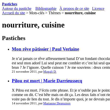
Pastiches
Autour du pastiche
Bibliographie
À propos de ce site
Licence
Accueil du site
> Mots-clés > Thèmes >
nourriture, cuisine
nourriture, cuisine
Pastiches
Mon rêve pâtissier | Paul Verlaine
Je n’ai jamais ce rêve affreusement banal D’un fondant chocola
est seul mon adoré Lui seul peut me combler et c’est lui seul q
brun ? Je l’ignore. Quelle cuisson ? Je me souviens : deux cents
21 novembre 2011, par
Magali D.
Pilou est mort | Marie Darrieussecq
X Pilou est mort. J’écris cette phrase. Et je n’oublie pas le po
comme on dit. C’est bête mais on dit ça. Les deux faits n’ont ri
voire pas de lien du tout. Je dis n’importe quoi, je ne devrais pas 
14 novembre 2011, par
Marianne Desroziers