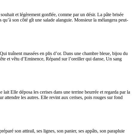
à souhait et légèrement gonflée, comme par un désir. La pâte brisée
dis qu’à son côté gît une salade alanguie. Monsieur la mélangera peut-
Qui traînent massées en plis d’or. Dans une chambre bleue, bijou du
te et vêtu d’Eminence, Répand sur l’oreiller qui danse, Un sang
ait Elle déposa les cerises dans une terrine beurrée et regarda par la
r attendre les autres. Elle revint aux cerises, pois rouges sur fond
éparé son attirail, ses lignes, son panier, ses appâts, son parapluie