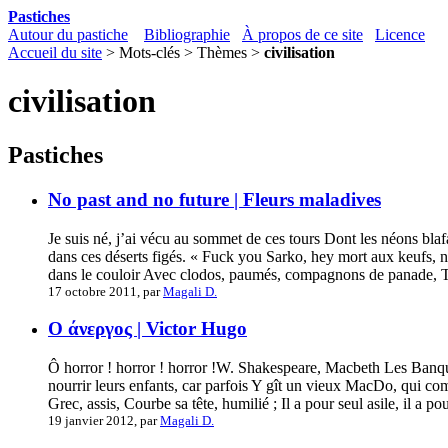
Pastiches
Autour du pastiche
Bibliographie
À propos de ce site
Licence
Accueil du site
> Mots-clés > Thèmes >
civilisation
civilisation
Pastiches
No past and no future | Fleurs maladives
Je suis né, j’ai vécu au sommet de ces tours Dont les néons blafa
dans ces déserts figés. « Fuck you Sarko, hey mort aux keufs, 
dans le couloir Avec clodos, paumés, compagnons de panade, Tous
17 octobre 2011, par
Magali D.
Ο άνεργος | Victor Hugo
Ô horror ! horror ! horror !W. Shakespeare, Macbeth Les Banques
nourrir leurs enfants, car parfois Y gît un vieux MacDo, qui co
Grec, assis, Courbe sa tête, humilié ; Il a pour seul asile, il a po
19 janvier 2012, par
Magali D.