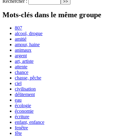
Rechercher :
Mots-clés dans le même groupe
807
alcool, drogue
amitié
amour, haine
animaux
argent
art, artiste
attente
chance
chasse, pêche
ciel
civilisation
délitement
eau
écologie
économie
écriture
enfant, enfance
fenêtre
fête