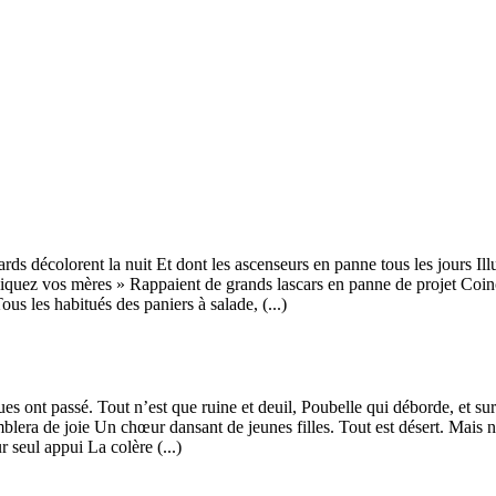
rds décolorent la nuit Et dont les ascenseurs en panne tous les jours Ill
niquez vos mères » Rappaient de grands lascars en panne de projet Coinc
 les habitués des paniers à salade, (...)
 ont passé. Tout n’est que ruine et deuil, Poubelle qui déborde, et sur
mblera de joie Un chœur dansant de jeunes filles. Tout est désert. Mais
ur seul appui La colère (...)