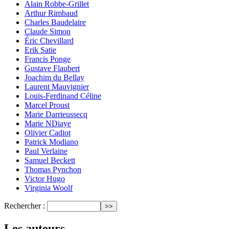
Alain Robbe-Grillet
Arthur Rimbaud
Charles Baudelaire
Claude Simon
Éric Chevillard
Erik Satie
Francis Ponge
Gustave Flaubert
Joachim du Bellay
Laurent Mauvignier
Louis-Ferdinand Céline
Marcel Proust
Marie Darrieussecq
Marie NDiaye
Olivier Cadiot
Patrick Modiano
Paul Verlaine
Samuel Beckett
Thomas Pynchon
Victor Hugo
Virginia Woolf
Rechercher :
Les auteurs