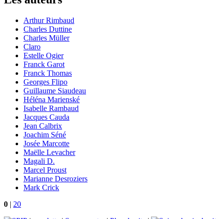
Arthur Rimbaud
Charles Duttine
Charles Müller
Claro
Estelle Ogier
Franck Garot
Franck Thomas
Georges Flipo
Guillaume Siaudeau
Héléna Marienské
Isabelle Rambaud
Jacques Cauda
Jean Calbrix
Joachim Séné
Josée Marcotte
Maëlle Levacher
Magali D.
Marcel Proust
Marianne Desroziers
Mark Crick
0
|
20