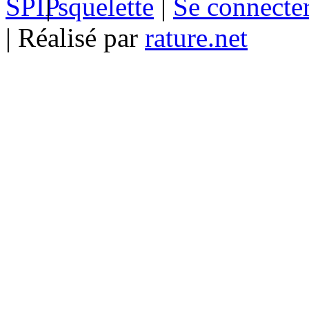
|
squelette
|
Se connecte
| Réalisé par
rature.net