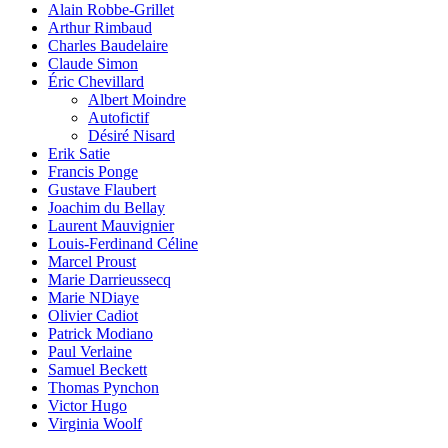
Alain Robbe-Grillet
Arthur Rimbaud
Charles Baudelaire
Claude Simon
Éric Chevillard
Albert Moindre
Autofictif
Désiré Nisard
Erik Satie
Francis Ponge
Gustave Flaubert
Joachim du Bellay
Laurent Mauvignier
Louis-Ferdinand Céline
Marcel Proust
Marie Darrieussecq
Marie NDiaye
Olivier Cadiot
Patrick Modiano
Paul Verlaine
Samuel Beckett
Thomas Pynchon
Victor Hugo
Virginia Woolf