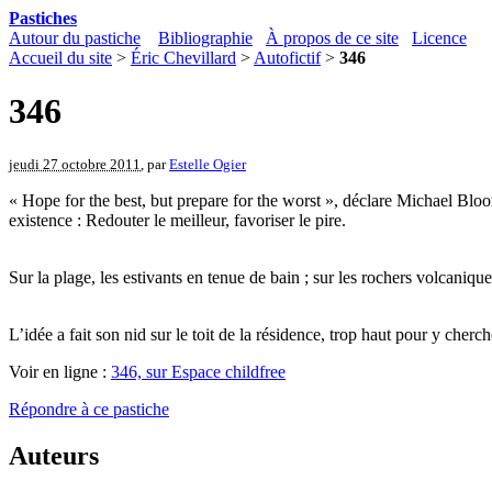
Pastiches
Autour du pastiche
Bibliographie
À propos de ce site
Licence
Accueil du site
>
Éric Chevillard
>
Autofictif
>
346
346
jeudi 27 octobre 2011
, par
Estelle Ogier
« Hope for the best, but prepare for the worst », déclare Michael Bloo
existence : Redouter le meilleur, favoriser le pire.
Sur la plage, les estivants en tenue de bain ; sur les rochers volcaniq
L’idée a fait son nid sur le toit de la résidence, trop haut pour y cherch
Voir en ligne :
346, sur Espace childfree
Répondre à ce pastiche
Auteurs