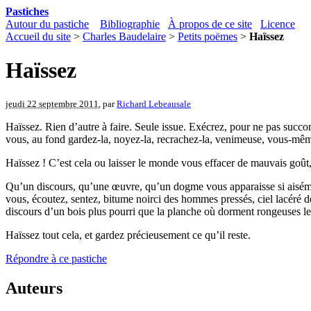
Pastiches
Autour du pastiche
Bibliographie
À propos de ce site
Licence
Accueil du site
>
Charles Baudelaire
>
Petits poëmes
>
Haïssez
Haïssez
jeudi 22 septembre 2011
, par
Richard Lebeausale
Haïssez. Rien d’autre à faire. Seule issue. Exécrez, pour ne pas succomb
vous, au fond gardez-la, noyez-la, recrachez-la, venimeuse, vous-mê
Haïssez ! C’est cela ou laisser le monde vous effacer de mauvais goût,
Qu’un discours, qu’une œuvre, qu’un dogme vous apparaisse si aisément
vous, écoutez, sentez, bitume noirci des hommes pressés, ciel lacéré de
discours d’un bois plus pourri que la planche où dorment rongeuses le
Haïssez tout cela, et gardez précieusement ce qu’il reste.
Répondre à ce pastiche
Auteurs