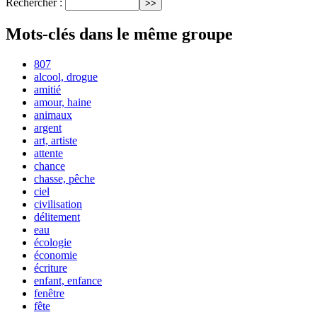
Rechercher :
Mots-clés dans le même groupe
807
alcool, drogue
amitié
amour, haine
animaux
argent
art, artiste
attente
chance
chasse, pêche
ciel
civilisation
délitement
eau
écologie
économie
écriture
enfant, enfance
fenêtre
fête