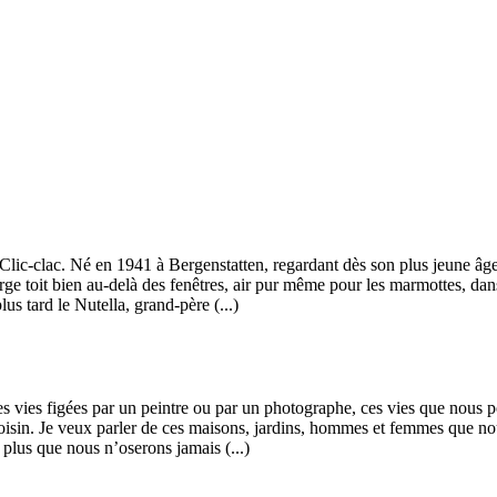
z. Clic-clac. Né en 1941 à Bergenstatten, regardant dès son plus jeune â
arge toit bien au-delà des fenêtres, air pur même pour les marmottes, da
us tard le Nutella, grand-père (...)
 ces vies figées par un peintre ou par un photographe, ces vies que nou
 voisin. Je veux parler de ces maisons, jardins, hommes et femmes que n
e plus que nous n’oserons jamais (...)