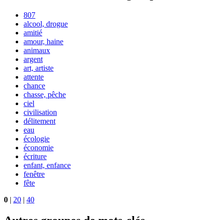
807
alcool, drogue
amitié
amour, haine
animaux
argent
art, artiste
attente
chance
chasse, pêche
ciel
civilisation
délitement
eau
écologie
économie
écriture
enfant, enfance
fenêtre
fête
0
|
20
|
40