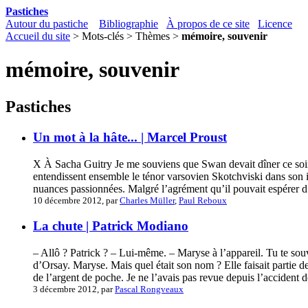
Pastiches
Autour du pastiche
Bibliographie
À propos de ce site
Licence
Accueil du site
> Mots-clés > Thèmes >
mémoire, souvenir
mémoire, souvenir
Pastiches
Un mot à la hâte... | Marcel Proust
X À Sacha Guitry Je me souviens que Swan devait dîner ce soir-là
entendissent ensemble le ténor varsovien Skotchviski dans son in
nuances passionnées. Malgré l’agrément qu’il pouvait espérer d’u
10 décembre 2012, par
Charles Müller
,
Paul Reboux
La chute | Patrick Modiano
– Allô ? Patrick ? – Lui-même. – Maryse à l’appareil. Tu te souv
d’Orsay. Maryse. Mais quel était son nom ? Elle faisait partie 
de l’argent de poche. Je ne l’avais pas revue depuis l’accident d
3 décembre 2012, par
Pascal Rongveaux