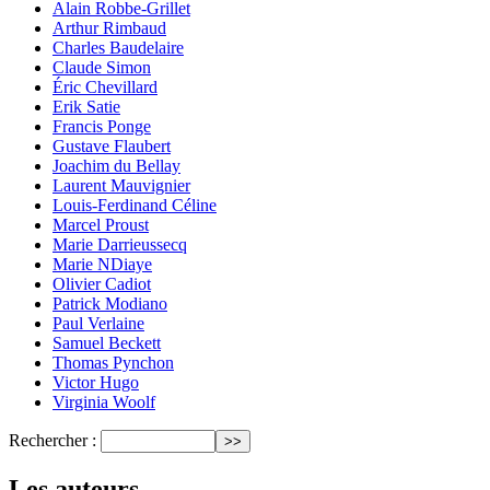
Alain Robbe-Grillet
Arthur Rimbaud
Charles Baudelaire
Claude Simon
Éric Chevillard
Erik Satie
Francis Ponge
Gustave Flaubert
Joachim du Bellay
Laurent Mauvignier
Louis-Ferdinand Céline
Marcel Proust
Marie Darrieussecq
Marie NDiaye
Olivier Cadiot
Patrick Modiano
Paul Verlaine
Samuel Beckett
Thomas Pynchon
Victor Hugo
Virginia Woolf
Rechercher :
Les auteurs