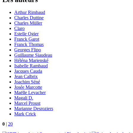
Arthur Rimbaud
Charles Duttine
Charles Müller
Claro
Estelle Ogier
Franck Garot
Franck Thomas
Georges Flipo
Guillaume Siaudeau
Héléna Marienské
Isabelle Rambaud
Jacques Cauda
Jean Calbrix
Joachim Séné
Josée Marcotte
Maëlle Levacher
Magali D.
Marcel Proust
Marianne Desroziers
Mark Crick
0
|
20