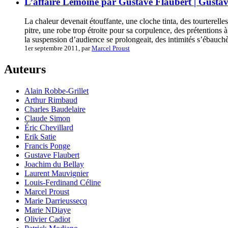
L’affaire Lemoine par Gustave Flaubert | Gustav
La chaleur devenait étouffante, une cloche tinta, des tourterelles
pitre, une robe trop étroite pour sa corpulence, des prétentions 
la suspension d’audience se prolongeait, des intimités s’ébauchèr
1er septembre 2011, par
Marcel Proust
Auteurs
Alain Robbe-Grillet
Arthur Rimbaud
Charles Baudelaire
Claude Simon
Éric Chevillard
Erik Satie
Francis Ponge
Gustave Flaubert
Joachim du Bellay
Laurent Mauvignier
Louis-Ferdinand Céline
Marcel Proust
Marie Darrieussecq
Marie NDiaye
Olivier Cadiot