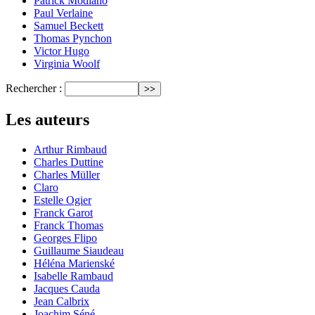
Patrick Modiano
Paul Verlaine
Samuel Beckett
Thomas Pynchon
Victor Hugo
Virginia Woolf
Rechercher :
Les auteurs
Arthur Rimbaud
Charles Duttine
Charles Müller
Claro
Estelle Ogier
Franck Garot
Franck Thomas
Georges Flipo
Guillaume Siaudeau
Héléna Marienské
Isabelle Rambaud
Jacques Cauda
Jean Calbrix
Joachim Séné